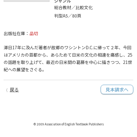
ジャンル
総合教材／比較文化
判型A5／80頁
出版社在庫：
品切
滞日17年に及んだ著者が故郷のワシントンD.C.に帰って２年、今回
はアメリカの首都から、あらためて日米の文化の相違を痛感し、25
の話題を取り上げて、最近の日米間の葛藤を中心に描きつつ、21世
紀への展望をさぐる。
戻る
見本請求へ
© 2009 Association of English Textbook Publishers