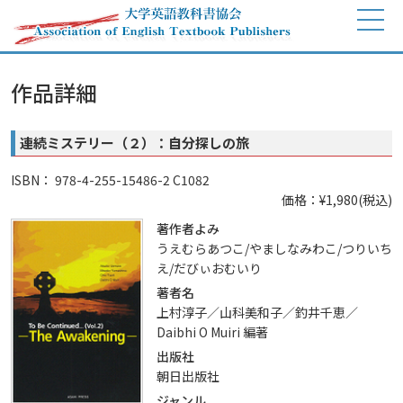
作品詳細
連続ミステリー（２）：自分探しの旅
ISBN： 978-4-255-15486-2 C1082
価格：¥1,980(税込)
著作者よみ
うえむらあつこ/やましなみわこ/つりいち
え/だびぃおむいり
著者名
上村淳子／山科美和子／釣井千恵／
Daibhi O Muiri 編著
出版社
朝日出版社
ジャンル