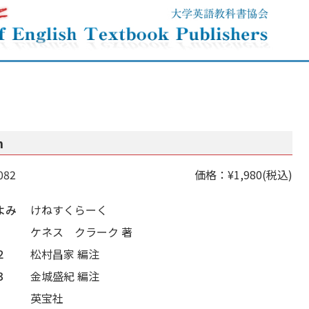
n
082
価格：¥1,980(税込)
よみ
けねすくらーく
ケネス クラーク 著
２
松村昌家 編注
３
金城盛紀 編注
英宝社