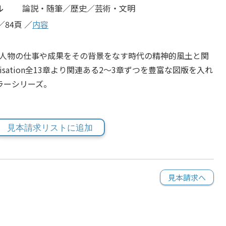
ル
論説・随筆／歴史／芸術・文明
／84頁 ／
内容
人物の仕事や成果をその背景をなす時代の精神的風土と関
isation全13章より関連ある2〜3章ずつを豊富な図版を入れ
ラーシリーズ。
見本請求リストに追加
見本請求へ