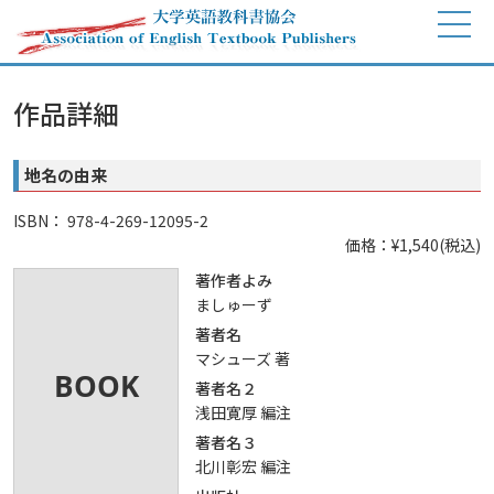
作品詳細
地名の由来
ISBN： 978-4-269-12095-2
価格：¥1,540(税込)
著作者よみ
ましゅーず
著者名
マシューズ 著
著者名２
浅田寛厚 編注
著者名３
北川彰宏 編注