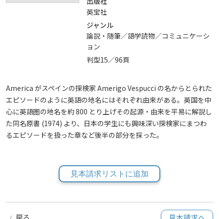
出版社
英宝社
ジャンル
論説・随筆／語学読物／コミュニケーシ
ョン
判型15／96頁
America がスペインの探検家 Amerigo Vespucci の名からとられた
エピソードのように英語の地名にはそれぞれ由来がある。英国を中
心に英語圏の地名を約 800 とり上げその起源・由来を平易に解説し
た同名原書 (1974) より、日本の学生にも興味深い探検家にまつわ
るエピソードを扱った章など後半の部分を採った。
見本請求リストに追加
戻る
見本請求へ