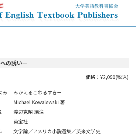
学への誘い―
価格：¥2,090(税込)
よみ
みかえるこわるすきー
Michael Kowalewski 著
２
渡辺克昭 編注
英宝社
ル
文学論／アメリカ小説選集／英米文学史