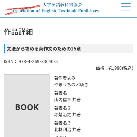
作品詳細
文法から攻める英作文のための15章
ISBN： 978-4-269-33040-5
価格：¥1,980(税込)
著作者よみ
やまうちのぶゆき
著者名
山内信幸 共著
著者名２
赤楚治之 共著
著者名３
北林利治 共著