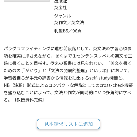
出版社
英宝社
ジャンル
英作文／英文法
判型B5／96頁
パラグラフライティングに進む前段階として、英文法の学習必須事
項を確実に押さえながら、あくまで１センテンスレベルの英文を正
確に書くことを目指す。従来の類書には見られない、「英文を書く
ためのの手ががり」と「文法の発展的整理」という項目において、
学習者自らが手元の辞書から情報を抽出するself-study機能と、
NB（注釈）形式によるコンパクトな解説としてのcross-check機能
を盛り込むことによって、文法と作文が同時的にかつ多角的に学べ
る。〔教授資料完備〕
見本請求リストに追加