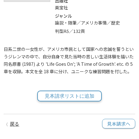
出版社
英宝社
ジャンル
論説・随筆／アメリカ事情／歴史
判型A5／132頁
日系二世の一女性が、アメリカ市民として国家への忠誠を誓うとい
うジレンマの中で、自分自身で見た当時の苦しい生活体験を描いた
同名原書 (1987) より 'Life Goes On'; 'A Time of Growth'. etc. の 5
章を収録。本文を全 18 章に分け、ユニークな練習問題を付した。
見本請求リストに追加
戻る
見本請求へ