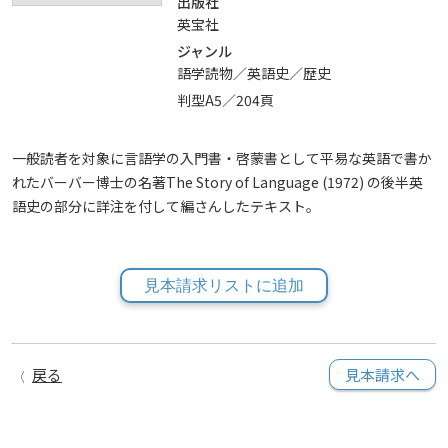
出版社
英宝社
ジャンル
語学読物／英語史／歴史
判型A5／204頁
一般読者を対象に言語学の入門書・啓蒙書として平易な英語で書か
れたバーバー博士の名著The Story of Language (1972) の後半英
語史の部分に詳注を付して編さんしたテキスト。
見本請求リストに追加
戻る
見本請求へ