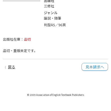
出版社
三修社
ジャンル
論説・随筆
判型A5／96頁
出版社在庫：
品切
品切・重版未定です。
戻る
見本請求へ
© 2009 Association of English Textbook Publishers