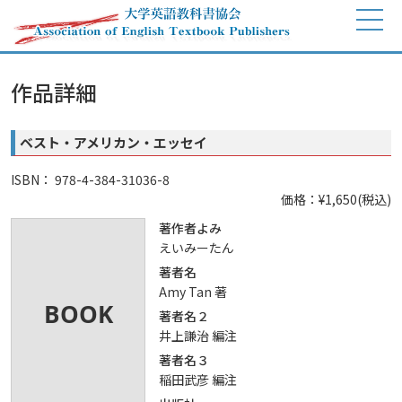
作品詳細
ベスト・アメリカン・エッセイ
ISBN： 978-4-384-31036-8
価格：¥1,650(税込)
著作者よみ
えいみーたん
著者名
Amy Tan 著
著者名２
井上謙治 編注
著者名３
稲田武彦 編注