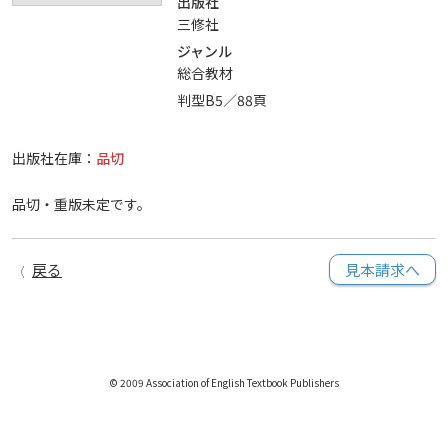
出版社
三修社
ジャンル
総合教材
判型B5／88頁
出版社在庫：
品切
品切・重版未定です。
戻る
見本請求へ
© 2009 Association of English Textbook Publishers