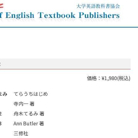
律
価格：¥1,980(税込)
よみ
てらうちはじめ
寺内一 著
２
舟木てるみ 著
３
Ann Butler 著
三修社