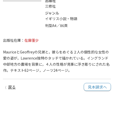
出版社
三修社
ジャンル
イギリス小説・物語
判型A4／86頁
出版社在庫：
在庫僅少
MauriceとGeoffreyの兄弟と，彼らをめぐる２人の個性的な女性の
愛の姿が，Lawrence独特のタッチで描かれている。イングランド
中部地方の農場を背景に，４人の性格が見事に浮き彫りにされた名
作。テキスト62ページ，ノーツ24ページ。
戻る
見本請求へ