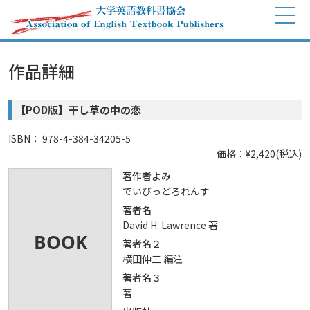
作品詳細
【POD版】干し草の中の恋
ISBN： 978-4-384-34205-5
価格：¥2,420(税込)
著作者よみ
でいびっどろれんす
著者名
David H. Lawrence 著
著者名２
横田仲三 編注
著者名３
著