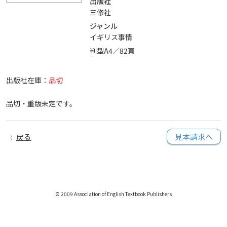
出版社
三修社
ジャンル
イギリス事情
判型A4／82頁
出版社在庫：
品切
品切・重版未定です。
戻る
見本請求へ
© 2009 Association of English Textbook Publishers