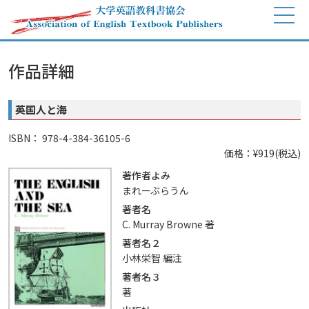
作品詳細
英国人と海
ISBN： 978-4-384-36105-6
価格：¥919(税込)
著作者よみ
まれーぶらうん
著者名
C. Murray Browne 著
著者名２
小林栄智 編注
著者名３
著