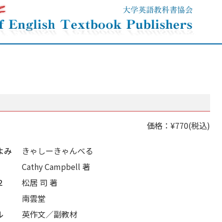
価格：¥770(税込)
よみ
きゃしーきゃんべる
Cathy Campbell 著
２
松居 司 著
南雲堂
ル
英作文／副教材