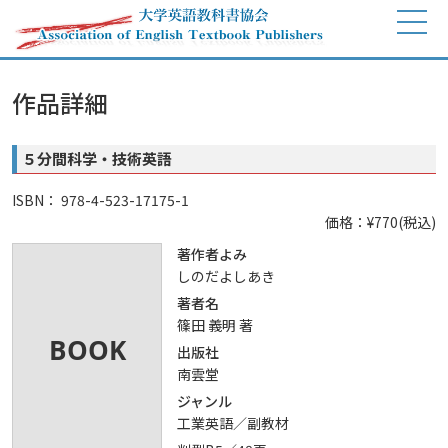
作品詳細
５分間科学・技術英語
ISBN： 978-4-523-17175-1
価格：¥770(税込)
著作者よみ
しのだよしあき
著者名
篠田 義明 著
出版社
南雲堂
ジャンル
工業英語／副教材