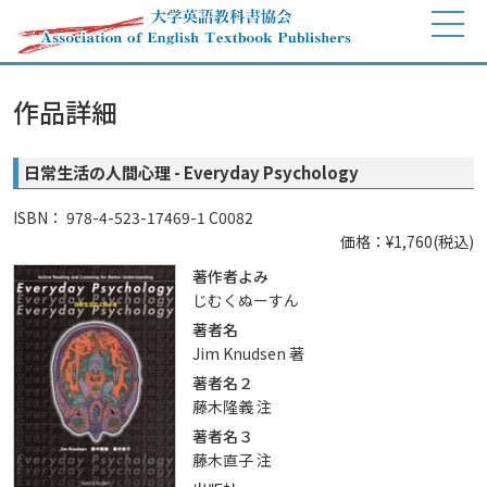
作品詳細
日常生活の人間心理 - Everyday Psychology
ISBN： 978-4-523-17469-1 C0082
価格：¥1,760(税込)
著作者よみ
じむくぬーすん
著者名
Jim Knudsen 著
著者名２
藤木隆義 注
著者名３
藤木直子 注