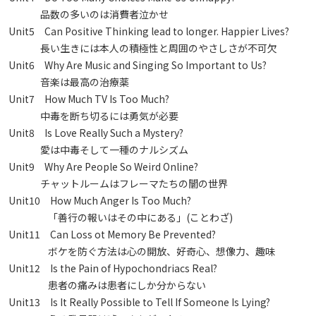
品数の多いのは消費者泣かせ
Unit5 Can Positive Thinking lead to longer. Happier Lives?
長い生きには本人の積極性と周囲のやさしさが不可欠
Unit6 Why Are Music and Singing So Important to Us?
音楽は最高の治療薬
Unit7 How Much TV Is Too Much?
中毒を断ち切るには勇気が必要
Unit8 Is Love Really Such a Mystery?
愛は中毒そして一種のナルシズム
Unit9 Why Are People So Weird Online?
チャットルームはフレーマたちの闇の世界
Unit10 How Much Anger Is Too Much?
「善行の報いはその中にある」(ことわざ)
Unit11 Can Loss ot Memory Be Prevented?
ボケを防ぐ方法は心の開放、好奇心、想像力、趣味
Unit12 Is the Pain of Hypochondriacs Real?
患者の痛みは患者にしか分からない
Unit13 Is It Really Possible to Tell If Someone Is Lying?