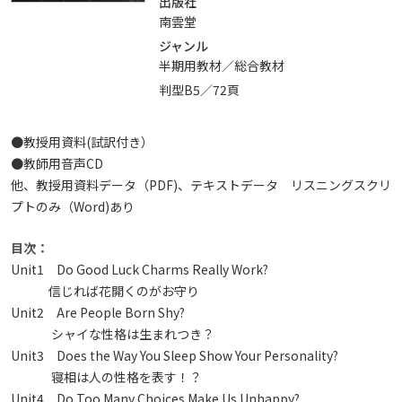
出版社
南雲堂
ジャンル
半期用教材／総合教材
判型B5／72頁
●教授用資料(試訳付き）
●教師用音声CD
他、教授用資料データ（PDF)、テキストデータ リスニングスクリ
プトのみ（Word)あり
目次：
Unit1 Do Good Luck Charms Really Work?
信じれば花開くのがお守り
Unit2 Are People Born Shy?
シャイな性格は生まれつき？
Unit3 Does the Way You Sleep Show Your Personality?
寝相は人の性格を表す！？
Unit4 Do Too Many Choices Make Us Unhappy?