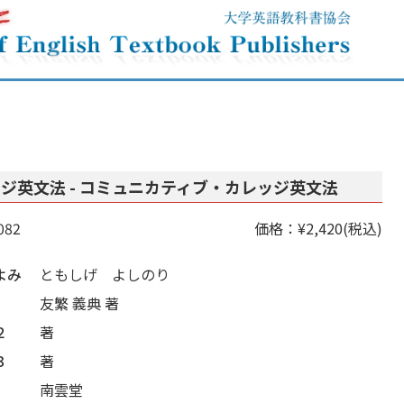
ジ英文法 - コミュニカティブ・カレッジ英文法
082
価格：¥2,420(税込)
よみ
ともしげ よしのり
友繁 義典 著
２
著
３
著
南雲堂