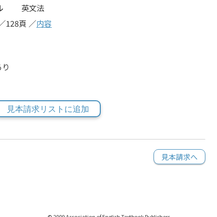
ル
英文法
／128頁 ／
内容
あり
見本請求リストに追加
見本請求へ
© 2009 Association of English Textbook Publishers