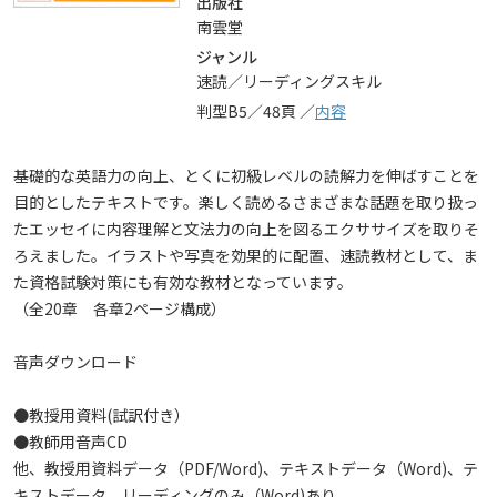
出版社
南雲堂
ジャンル
速読／リーディングスキル
判型B5／48頁 ／
内容
基礎的な英語力の向上、とくに初級レベルの読解力を伸ばすことを
目的としたテキストです。楽しく読めるさまざまな話題を取り扱っ
たエッセイに内容理解と文法力の向上を図るエクササイズを取りそ
ろえました。イラストや写真を効果的に配置、速読教材として、ま
た資格試験対策にも有効な教材となっています。
（全20章 各章2ページ構成）
音声ダウンロード
●教授用資料(試訳付き）
●教師用音声CD
他、教授用資料データ（PDF/Word)、テキストデータ（Word)、テ
キストデータ リーディングのみ（Word)あり