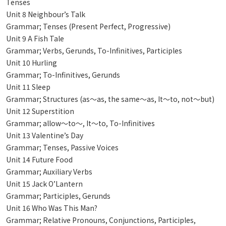
Tenses
Unit 8 Neighbour’s Talk
Grammar; Tenses (Present Perfect, Progressive)
Unit 9 A Fish Tale
Grammar; Verbs, Gerunds, To-Infinitives, Participles
Unit 10 Hurling
Grammar; To-Infinitives, Gerunds
Unit 11 Sleep
Grammar; Structures (as〜as, the same〜as, It〜to, not〜but)
Unit 12 Superstition
Grammar; allow〜to〜, It〜to, To-Infinitives
Unit 13 Valentine’s Day
Grammar; Tenses, Passive Voices
Unit 14 Future Food
Grammar; Auxiliary Verbs
Unit 15 Jack O’Lantern
Grammar; Participles, Gerunds
Unit 16 Who Was This Man?
Grammar; Relative Pronouns, Conjunctions, Participles,