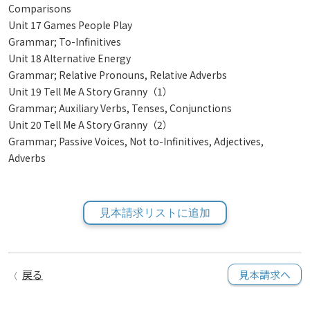
Comparisons
Unit 17 Games People Play
Grammar; To-Infinitives
Unit 18 Alternative Energy
Grammar; Relative Pronouns, Relative Adverbs
Unit 19 Tell Me A Story Granny（1）
Grammar; Auxiliary Verbs, Tenses, Conjunctions
Unit 20 Tell Me A Story Granny（2）
Grammar; Passive Voices, Not to-Infinitives, Adjectives,
Adverbs
見本請求リストに追加
戻る
見本請求へ