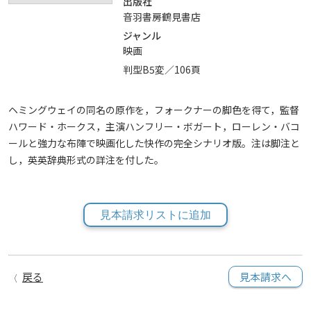
出版社
音羽書房鶴見書店
ジャンル
映画
判型B5変／106頁
ヘミングウェイの同名の原作を，フォークナーの脚色を得て，監督
ハワード・ホークス，主演ハンフリー・ボガート，ローレン・バコ
ールと強力な布陣で映画化した快作の完全シナリオ版。注は脚注と
し，英英辞典形式の詳注を付した。
見本請求リストに追加
戻る
見本請求へ