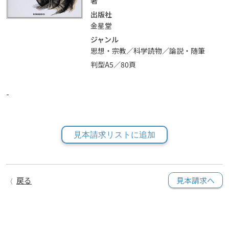
著
出版社
金星堂
ジャンル
思想・宗教／科学読物／論説・随筆
判型A5／80頁
-
見本請求リストに追加
戻る
見本請求へ