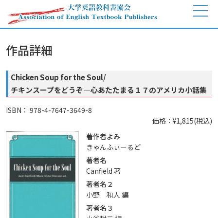
作品詳細
Chicken Soup for the Soul/
チキンスープをどうぞ―心あたたまる１７のアメリカ小話集
ISBN： 978-4-7647-3649-8
価格：¥1,815(税込)
著作者よみ
きゃんふぃーるど
著者名
Canfield 著
著者名２
小野 和人 編
著者名３