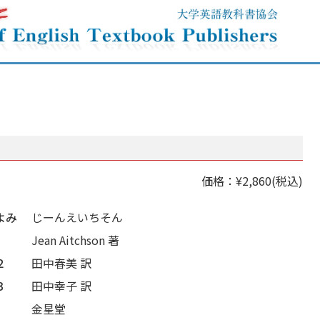
価格：¥2,860(税込)
よみ
じーんえいちそん
Jean Aitchson 著
２
田中春美 訳
３
田中幸子 訳
金星堂