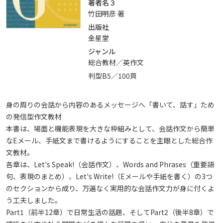
著者名３
竹田明彦 著
出版社
金星堂
ジャンル
総合教材／英作文
判型B5／100頁
身の周りの会話から内容のあるメッセージへ「書いて、話す」ため
の発信型作文教材
本書は、場面と機能表現を大きな枠組みとして、会話作文から簡単
なEメール、手紙文まで書けるようにすることを主眼とした総合作
文教材。
各章は、Let's Speak!（会話作文）、Words and Phrases（重要語
句、表現のまとめ）、Let's Write!（Eメールや手紙を書く）の3つ
のセクションから成り、万遍なく実用的な会話作文力が身に付くよ
う工夫しました。
Part1（前半12章）で日常生活の話題、そしてPart2（後半8章）で