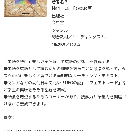
著者名３
Mari Le Pavoux 著
出版社
金星堂
ジャンル
総合教材／リーディングスキル
判型B5／128頁
「英語を読む」楽しさを体験して英語の発想力を養成する
●英語を英語として読むための訓練を方法ごとに段階を追って，タ
スク中心に楽しく学習できる画期的なリーディング・テキスト。
●マンガなどの現代日本文化や「UFOの謎」「フェアトレード」な
ど学生の興味をそそる話題を満載。
●語彙を増強するためのコーナーがあり，読解力と語彙力を関連づ
けながら養成できます。
目次：