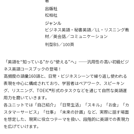
著
出版社
松柏社
ジャンル
ビジネス英語・秘書英語／LL・リスニング教
材／英会話／コミュニケーション
判型B5／100頁
「英語を“知っている”から“使える”へ」──汎用性の高い初級ビジ
ネス英語コースブックの登場！
高頻度の語彙160語と、日常・ビジネスシーンで繰り返し使われる
表現を中心に構成されており、学習者はペアワーク、スピーキン
グ、リスニング、TOEIC®形式のタスクなどを通じて自然な英語運
用力を磨いていきます。
各ユニットでは「自己紹介」「日常生活」「スキル」「お金」「カ
スタマーサービス」「仕事」「未来の計画」など、実際に話す場面
を想定した、現実に役立つテーマを扱い、段階的に英語での表現力
を広げていけます。