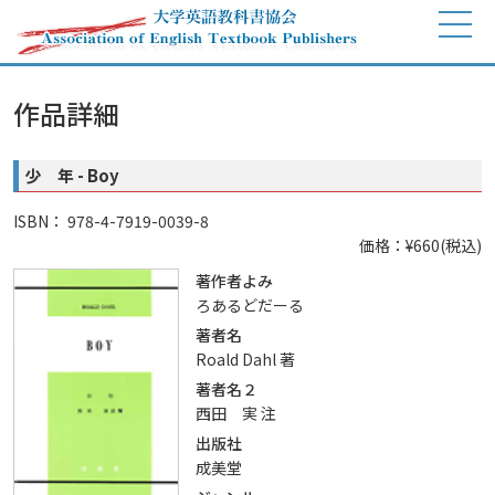
作品詳細
少 年 - Boy
ISBN： 978-4-7919-0039-8
価格：¥660(税込)
著作者よみ
ろあるどだーる
著者名
Roald Dahl 著
著者名２
西田 実 注
出版社
成美堂