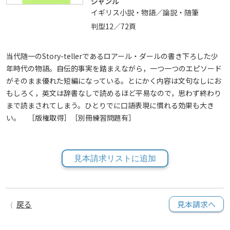
ジャンル
イギリス小説・物語／論説・随筆
判型12／72頁
当代随一のStory-tellerであるロアール・ダールの書き下ろした少
年時代の物語。自伝的事実を踏まえながら，一つ一つのエピソード
がそのまま優れた短編になっている。とにかく内容は文句なしにお
もしろく，英文は辞書なしで読めるほど平易なので，思わず終わり
まで読まされてしまう。ひとりでに口語表現に慣れる効果も大き
い。 ［版権取得］［別冊練習問題有］
見本請求リストに追加
戻る
見本請求へ