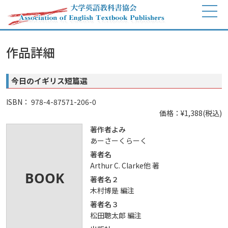
作品詳細
今日のイギリス短篇選
ISBN： 978-4-87571-206-0
価格：¥1,388(税込)
著作者よみ
あーさーくらーく
著者名
Arthur C. Clarke他 著
著者名２
木村博是 編注
著者名３
松田聰太郎 編注