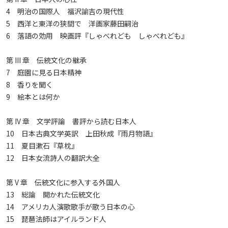
4 明治の国際人 福沢諭吉の現代性
5 西洋と東洋の狭間で 洋画家藤田嗣治
6 落語の効用 映画評『しゃべれども しゃべれども』
第 III 章 伝統文化の継承
7 庭園に見る日本精神
8 香りを聞く
9 絵本とは何か
第 IV 章 文学評論 書評から読む日本人
10 日本古典文学英訳 上田秋成『雨月物語』
11 夏目漱石『草枕』
12 日本女流詩人の翻訳大全
第 V 章 伝統文化に参入する外国人
13 総論 開かれた伝統文化
14 アメリカ人演歌歌手が歌う日本の心
15 琵琶法師はアイルランド人