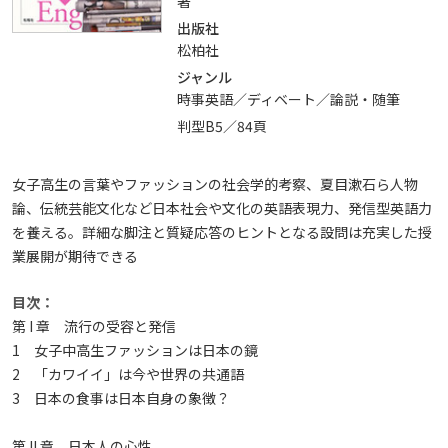
著
出版社
松柏社
ジャンル
時事英語／ディベート／論説・随筆
判型B5／84頁
女子高生の言葉やファッションの社会学的考察、夏目漱石ら人物
論、伝統芸能文化など日本社会や文化の英語表現力、発信型英語力
を養える。詳細な脚注と質疑応答のヒントとなる設問は充実した授
業展開が期待できる
目次：
第 I 章 流行の受容と発信
1 女子中高生ファッションは日本の鏡
2 「カワイイ」は今や世界の共通語
3 日本の食事は日本自身の象徴？
第 II 章 日本人の心性