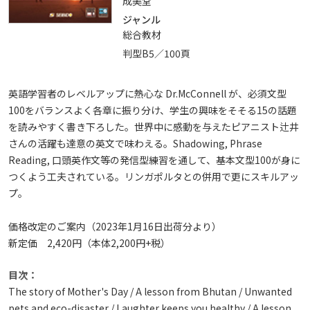
成美堂
ジャンル
総合教材
判型B5／100頁
英語学習者のレベルアップに熱心な Dr.McConnell が、必須文型
100をバランスよく各章に振り分け、学生の興味をそそる15の話題
を読みやすく書き下ろした。世界中に感動を与えたピアニスト辻井
さんの活躍も達意の英文で味わえる。Shadowing, Phrase
Reading, 口頭英作文等の発信型練習を通して、基本文型100が身に
つくよう工夫されている。リンガポルタとの併用で更にスキルアッ
プ。
価格改定のご案内（2023年1月16日出荷分より）
新定価 2,420円（本体2,200円+税）
目次：
The story of Mother's Day / A lesson from Bhutan / Unwanted
pets and eco-disaster / Laughter keeps you healthy / A lesson